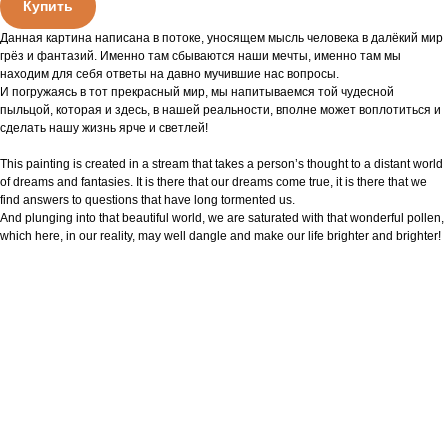
Купить
Данная картина написана в потоке, уносящем мысль человека в далёкий мир
грёз и фантазий. Именно там сбываются наши мечты, именно там мы
находим для себя ответы на давно мучившие нас вопросы.
И погружаясь в тот прекрасный мир, мы напитываемся той чудесной
пыльцой, которая и здесь, в нашей реальности, вполне может воплотиться и
сделать нашу жизнь ярче и светлей!
This painting is created in a stream that takes a person’s thought to a distant world
of dreams and fantasies. It is there that our dreams come true, it is there that we
find answers to questions that have long tormented us.
And plunging into that beautiful world, we are saturated with that wonderful pollen,
which here, in our reality, may well dangle and make our life brighter and brighter!