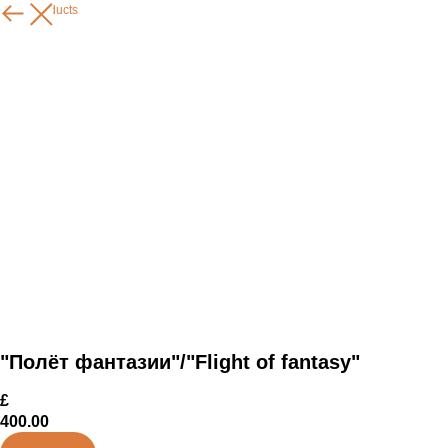
More products
"Полёт фантазии"/"Flight of fantasy"
£
400.00