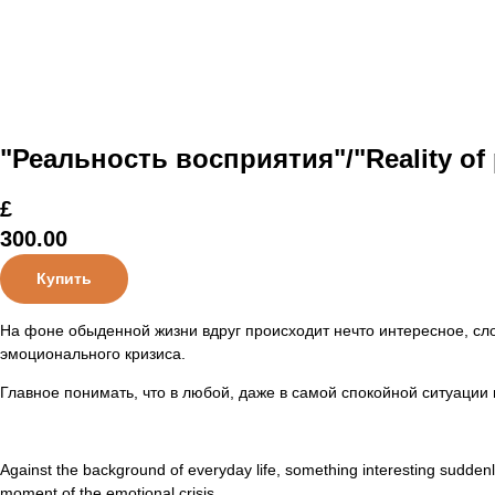
"Реальность восприятия"/"Reality of 
£
300.00
Купить
На фоне обыденной жизни вдруг происходит нечто интересное, сл
эмоционального кризиса.
Главное понимать, что в любой, даже в самой спокойной ситуации
Against the background of everyday life, something interesting suddenly 
moment of the emotional crisis.