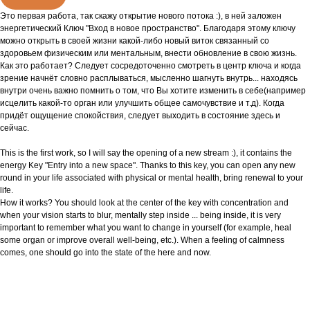
Это первая работа, так скажу открытие нового потока :), в ней заложен
энергетический Ключ "Вход в новое пространство". Благодаря этому ключу
можно открыть в своей жизни какой-либо новый виток связанный со
здоровьем физическим или ментальным, внести обновление в свою жизнь.
Как это работает? Следует сосредоточенно смотреть в центр ключа и когда
зрение начнёт словно расплываться, мысленно шагнуть внутрь... находясь
внутри очень важно помнить о том, что Вы хотите изменить в себе(например
исцелить какой-то орган или улучшить общее самочувствие и т.д). Когда
придёт ощущение спокойствия, следует выходить в состояние здесь и
сейчас.
This is the first work, so I will say the opening of a new stream :), it contains the
energy Key "Entry into a new space". Thanks to this key, you can open any new
round in your life associated with physical or mental health, bring renewal to your
life.
How it works? You should look at the center of the key with concentration and
when your vision starts to blur, mentally step inside ... being inside, it is very
important to remember what you want to change in yourself (for example, heal
some organ or improve overall well-being, etc.). When a feeling of calmness
comes, one should go into the state of the here and now.